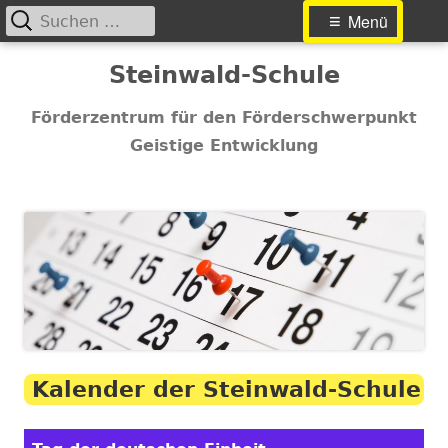
Suchen
Primäres
Menü
nach:
Menü
Springe
Steinwald-Schule
zum
Inhalt
Förderzentrum für den Förderschwerpunkt
Geistige Entwicklung
Kalender der Steinwald-Schule