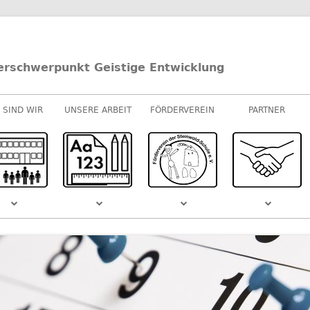
erschwerpunkt Geistige Entwicklung
 SIND WIR
UNSERE ARBEIT
FÖRDERVEREIN
PARTNER
UNTERRICHT
E-/U-STUFEN
KOOPERATIONEN
M-STUFEN
SPONSOREN
MUSIK
S DEM
SCHULVIDEO