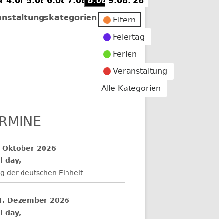
8.'26
4.08.'26
3.
5.08.'26
4.
6.08.'26
5.
7.08.'26
6.
8.08.'26
7.
9.08.'26
8.
9.
August
August
August
August
August
August
August
anstaltungskategorien
Eltern
2026
2026
2026
2026
2026
2026
2026
Feiertag
Ferien
Veranstaltung
Alle Kategorien
RMINE
. Oktober 2026
l day,
g der deutschen Einheit
4. Dezember 2026
l day,