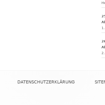
H
2
Al
1.
2
Al
2.
DATENSCHUTZERKLÄRUNG
SIT