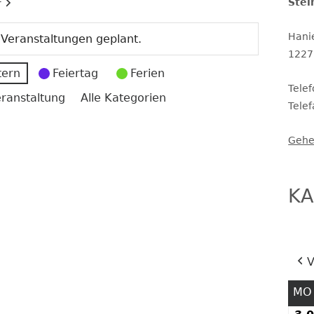
Stei
r
Hani
 Veranstaltungen geplant.
THERAPEUTINNEN
ERGÄNZENDE BETREUUNG
1227
tern
Feiertag
Ferien
KINDERSCHUTZ
Tele
ranstaltung
Alle Kategorien
Tele
Gehe
SCHULSOZIALARBEIT
SCHULPROGRAMM UND
SCHULINSPEKTION
KA
SCHULORDNUNG UND
SERVICETEAM
SCHULPROFIL
V
MO