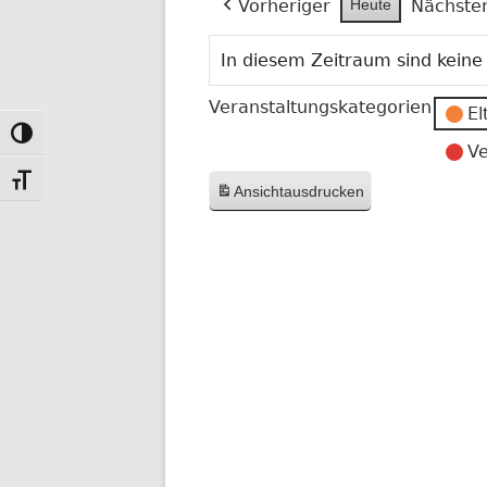
Vorheriger
Heute
Nächste
In diesem Zeitraum sind keine
Veranstaltungskategorien
El
Toggle High Contrast
Ve
Toggle Font size
Ansicht
ausdrucken