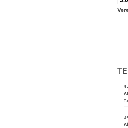
3.0
FESTE UND FEIERN
Ver
TE
3
Al
Ta
2
Al