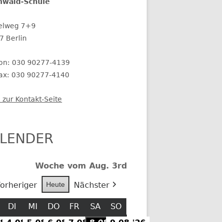
nwald-Schule
elweg 7+9
7 Berlin
fon: 030 90277-4139
fax: 030 90277-4140
 zur Kontakt-Seite
LENDER
Woche vom Aug. 3rd
orheriger
Heute
Nächster
MONTAG
DI
DIENSTAG
MI
MITTWOCH
DO
DONNERSTAG
FR
FREITAG
SA
SAMSTAG
SO
SONNTAG