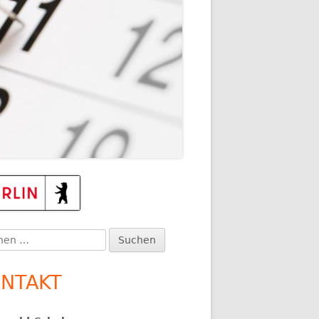
TEN
upt-
itenleiste
en
:
NTAKT