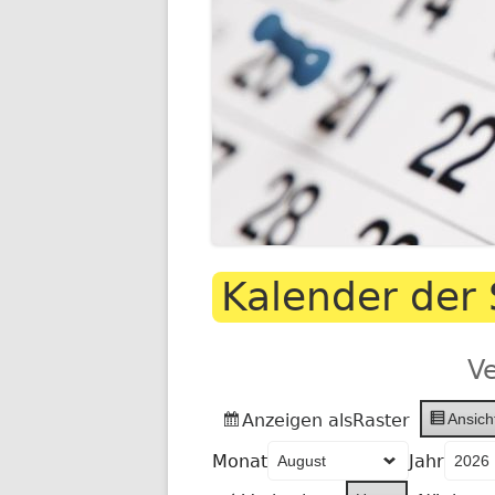
SCHULLEBE
TERMINE IM SCHU
Kalender der 
UNSER SPEISEP
V
Anzeigen als
Raster
Ansich
Monat
Jahr