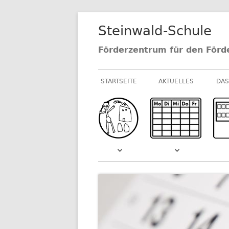
Springe
Steinwald-Schule
zum
Inhalt
Förderzentrum für den Förd
Primäres
STARTSEITE
AKTUELLES
DAS
Menü
NEUIGKEITEN AU