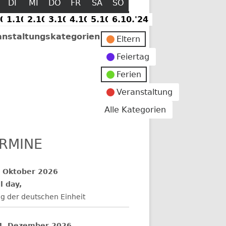
MONTAG
DI
DIENSTAG
MI
MITTWOCH
DO
DONNERSTAG
FR
FREITAG
SA
SAMSTAG
SO
SONNTAG
09.'24
1.10.'24
2.10.'24
30.
1.
3.10.'24
2.
4.10.'24
3.
5.10.'24
4.
6.10.'24
5.
6.
September
Oktober
Oktober
Oktober
Oktober
Oktober
Oktober
anstaltungskategorien
Eltern
2024
2024
2024
2024
2024
2024
2024
Feiertag
er
Ferien
Veranstaltung
Alle Kategorien
RMINE
. Oktober 2026
l day,
g der deutschen Einheit
4. Dezember 2026