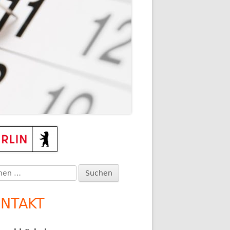
TEN
upt-
itenleiste
en
:
NTAKT