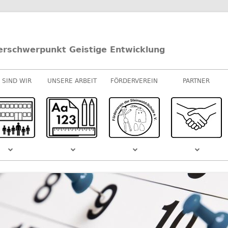
erschwerpunkt Geistige Entwicklung
 SIND WIR
UNSERE ARBEIT
FÖRDERVEREIN
PARTNER
UNTERRICHT
E-/U-STUFEN
KOOPERATIONEN
M-STUFEN
SPONSOREN
MUSIK
S DEM
SCHULVIDEO