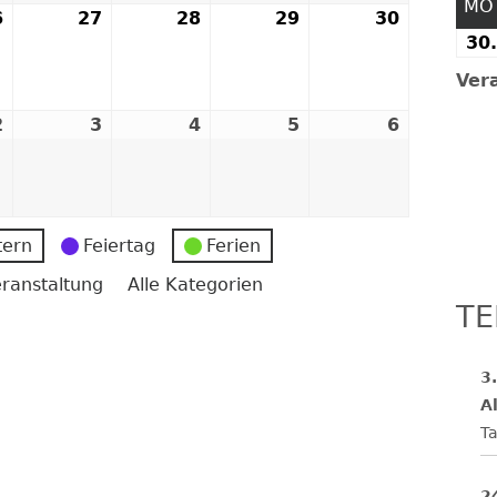
MO
6
26.
27
27.
28
28.
29
29.
30
30.
FESTE UND FEIERN
30.
August
August
August
August
August
2026
2026
2026
2026
2026
Ver
2
2.
3
3.
4
4.
5
5.
6
6.
er
September
September
September
September
Septemb
2026
2026
2026
2026
2026
tern
Feiertag
Ferien
ranstaltung
Alle Kategorien
TE
3
Al
Ta
2