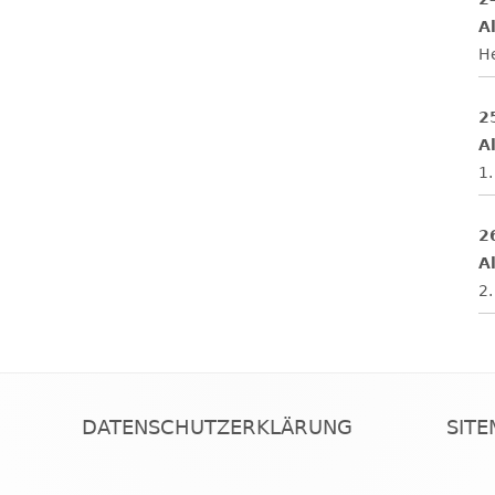
Al
H
2
Al
1.
2
Al
2.
DATENSCHUTZERKLÄRUNG
SIT