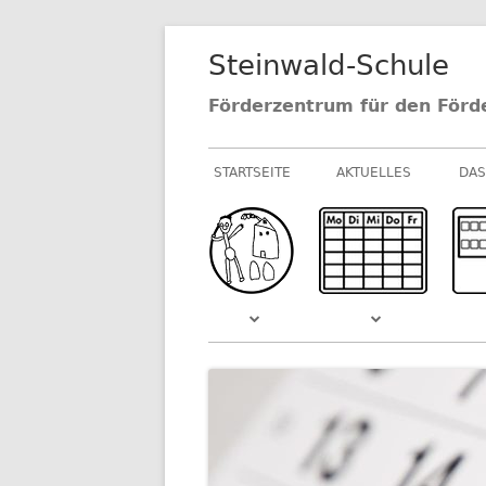
Springe
Steinwald-Schule
zum
Inhalt
Förderzentrum für den Förd
Primäres
STARTSEITE
AKTUELLES
DAS
Menü
NEUIGKEITEN AU