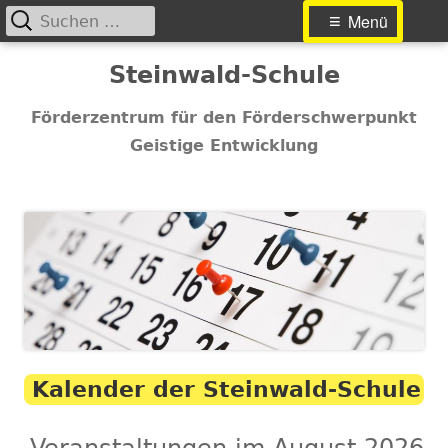
Suchen
Primäres
Menü
nach:
Menü
Springe
Steinwald-Schule
zum
Inhalt
Förderzentrum für den Förderschwerpunkt
Geistige Entwicklung
Kalender der Steinwald-Schule
Veranstaltungen im August 2026