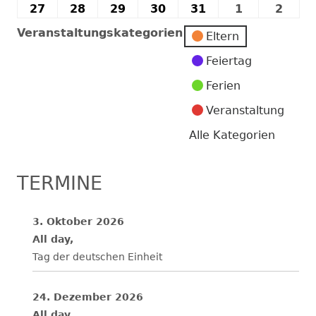
2026
2026
2026
2026
2026
2026
202
Juli
Juli
Juli
Juli
Juli
Juli
Juli
27
27.
28
28.
29
29.
30
30.
31
31.
1
1.
2
2.
2026
2026
2026
2026
2026
2026
202
Juli
Juli
Juli
Juli
Juli
August
Augu
Veranstaltungskategorien
Eltern
2026
2026
2026
2026
2026
2026
2026
Feiertag
Ferien
Veranstaltung
Alle Kategorien
TERMINE
3. Oktober 2026
All day,
Tag der deutschen Einheit
24. Dezember 2026
All day,