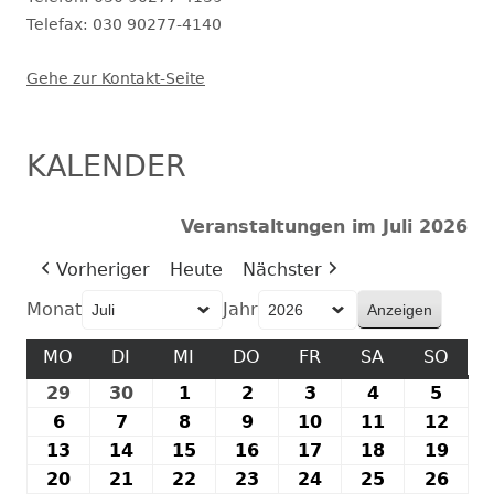
Telefax: 030 90277-4140
Gehe zur Kontakt-Seite
KALENDER
Veranstaltungen im Juli 2026
Vorheriger
Heute
Nächster
Monat
Jahr
MO
MONTAG
DI
DIENSTAG
MI
MITTWOCH
DO
DONNERSTAG
FR
FREITAG
SA
SAMSTAG
SO
SON
29
29.
30
30.
1
1.
2
2.
3
3.
4
4.
5
5.
Juni
Juni
Juli
Juli
Juli
Juli
Juli
6
6.
7
7.
8
8.
9
9.
10
10.
11
11.
12
12.
2026
2026
2026
2026
2026
2026
2026
Juli
Juli
Juli
Juli
Juli
Juli
Juli
13
13.
14
14.
15
15.
16
16.
17
17.
18
18.
19
19.
2026
2026
2026
2026
2026
2026
202
Juli
Juli
Juli
Juli
Juli
Juli
Juli
20
20.
21
21.
22
22.
23
23.
24
24.
25
25.
26
26.