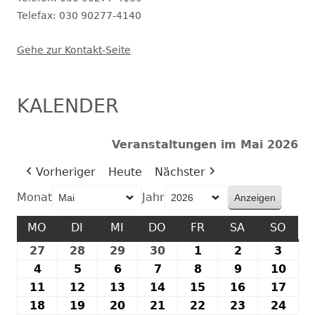
Telefax: 030 90277-4140
Gehe zur Kontakt-Seite
KALENDER
Veranstaltungen im Mai 2026
Vorheriger
Heute
Nächster
Monat
Jahr
MO
MONTAG
DI
DIENSTAG
MI
MITTWOCH
DO
DONNERSTAG
FR
FREITAG
SA
SAMSTAG
SO
SON
27
27.
28
28.
29
29.
30
30.
1
1.
2
2.
3
3.
April
April
April
April
Mai
Mai
Mai
4
4.
5
5.
6
6.
7
7.
8
8.
9
9.
10
10.
2026
2026
2026
2026
2026
2026
2026
Mai
Mai
Mai
Mai
Mai
Mai
Mai
11
11.
12
12.
13
13.
14
14.
15
15.
16
16.
17
17.
2026
2026
2026
2026
2026
2026
202
Mai
Mai
Mai
Mai
Mai
Mai
Mai
18
18.
19
19.
20
20.
21
21.
22
22.
23
23.
24
24.