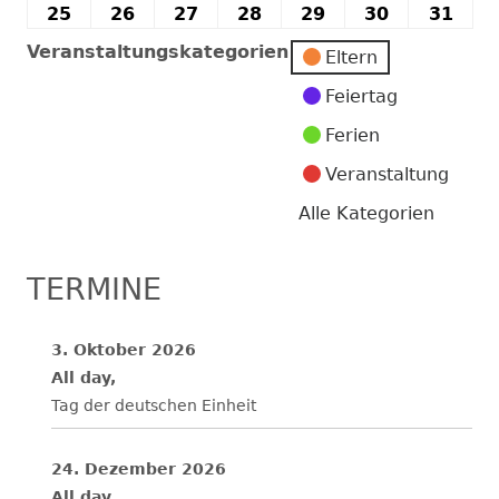
2026
2026
2026
2026
2026
2026
202
Mai
Mai
Mai
Mai
Mai
Mai
Mai
25
25.
26
26.
27
27.
28
28.
29
29.
30
30.
31
31.
2026
2026
2026
2026
2026
2026
202
Mai
Mai
Mai
Mai
Mai
Mai
Mai
Veranstaltungskategorien
Eltern
2026
2026
2026
2026
2026
2026
202
Feiertag
Ferien
Veranstaltung
Alle Kategorien
TERMINE
3. Oktober 2026
All day,
Tag der deutschen Einheit
24. Dezember 2026
All day,