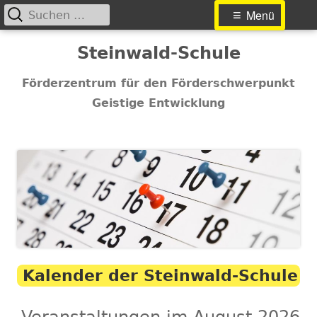
Suchen
Primäres
Menü
nach:
Menü
Springe
Steinwald-Schule
zum
Inhalt
Förderzentrum für den Förderschwerpunkt
Geistige Entwicklung
Kalender der Steinwald-Schule
Veranstaltungen im August 2026