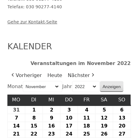
Telefax: 030 90277-4140
Gehe zur Kontakt-Seite
KALENDER
Veranstaltungen im November 2022
Vorheriger
Heute
Nächster
Monat
Jahr
MO
MONTAG
DI
DIENSTAG
MI
MITTWOCH
DO
DONNERSTAG
FR
FREITAG
SA
SAMSTAG
SO
SON
31
31.
1
1.
2
2.
3
3.
4
4.
5
5.
6
6.
Oktober
November
November
November
November
November
Nove
7
7.
8
8.
9
9.
10
10.
11
11.
12
12.
13
13.
2022
2022
2022
2022
2022
2022
2022
November
November
November
November
November
November
Nov
14
14.
15
15.
16
16.
17
17.
18
18.
19
19.
20
20.
2022
2022
2022
2022
2022
2022
202
November
November
November
November
November
November
Nov
21
21.
22
22.
23
23.
24
24.
25
25.
26
26.
27
27.