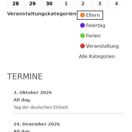
2022
2022
2022
2022
2022
2022
202
November
November
November
November
November
November
Nov
28
28.
29
29.
30
30.
1
1.
2
2.
3
3.
4
4.
2022
2022
2022
2022
2022
2022
202
November
November
November
Dezember
Dezember
Dezember
Deze
Veranstaltungskategorien
Eltern
2022
2022
2022
2022
2022
2022
2022
Feiertag
Ferien
Veranstaltung
Alle Kategorien
TERMINE
3. Oktober 2026
All day,
Tag der deutschen Einheit
24. Dezember 2026
All day,