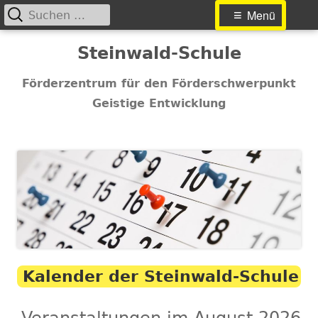
Suchen
Primäres
Menü
nach:
Menü
Springe
Steinwald-Schule
zum
Inhalt
Förderzentrum für den Förderschwerpunkt
Geistige Entwicklung
Kalender der Steinwald-Schule
Veranstaltungen im August 2026