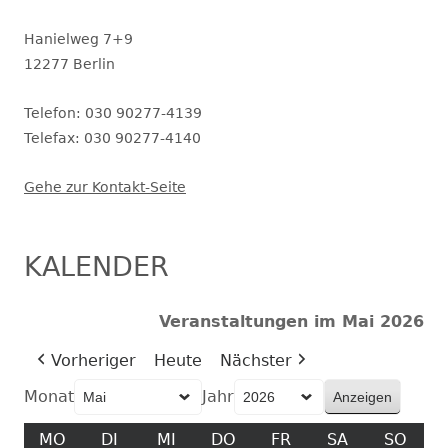
Hanielweg 7+9
12277 Berlin
Telefon: 030 90277-4139
Telefax: 030 90277-4140
Gehe zur Kontakt-Seite
KALENDER
Veranstaltungen im Mai 2026
Vorheriger
Heute
Nächster
Monat
Jahr
MO
MONTAG
DI
DIENSTAG
MI
MITTWOCH
DO
DONNERSTAG
FR
FREITAG
SA
SAMSTAG
SO
SON