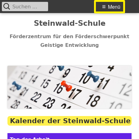
Suchen
Primäres
Menü
nach:
Menü
Springe
Steinwald-Schule
zum
Inhalt
Förderzentrum für den Förderschwerpunkt
Geistige Entwicklung
Kalender der Steinwald-Schule