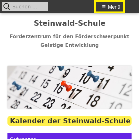
Suchen
Primäres
Menü
nach:
Menü
Springe
Steinwald-Schule
zum
Inhalt
Förderzentrum für den Förderschwerpunkt
Geistige Entwicklung
Kalender der Steinwald-Schule