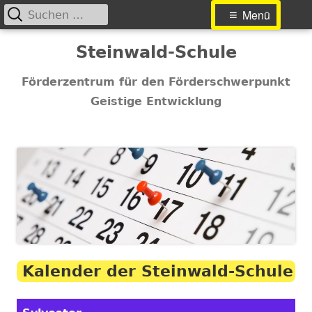
Suchen
Primäres
Menü
nach:
Menü
Springe
Steinwald-Schule
zum
Inhalt
Förderzentrum für den Förderschwerpunkt
Geistige Entwicklung
Kalender der Steinwald-Schule