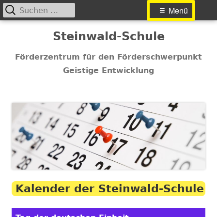
Suchen
Primäres
Menü
nach:
Menü
Springe
Steinwald-Schule
zum
Inhalt
Förderzentrum für den Förderschwerpunkt
Geistige Entwicklung
Kalender der Steinwald-Schule