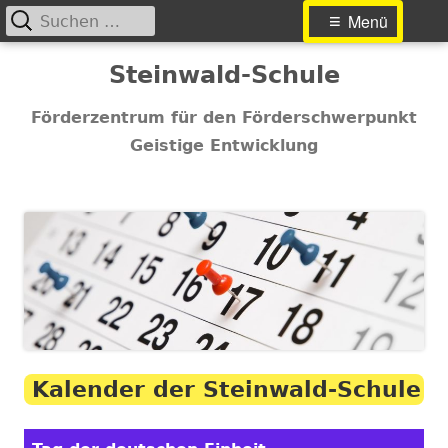
Suchen
Primäres
Menü
nach:
Menü
Springe
Steinwald-Schule
zum
Inhalt
Förderzentrum für den Förderschwerpunkt
Geistige Entwicklung
Kalender der Steinwald-Schule