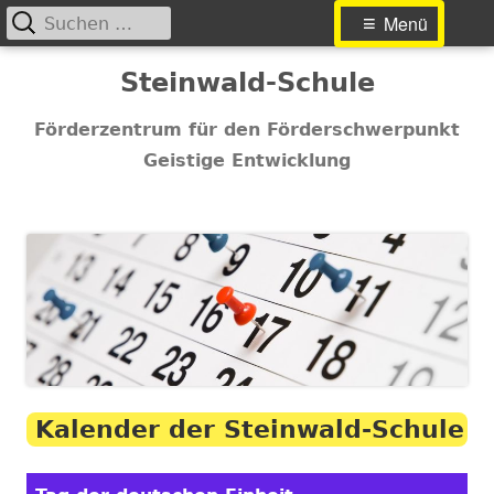
Suchen
Primäres
Menü
nach:
Menü
Springe
Steinwald-Schule
zum
Inhalt
Förderzentrum für den Förderschwerpunkt
Geistige Entwicklung
Kalender der Steinwald-Schule