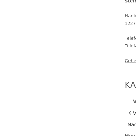
Stei
Hani
THERAPEUTINNEN
ERGÄNZENDE BETREUUNG
1227
KINDERSCHUTZ
Tele
Tele
Gehe
SCHULSOZIALARBEIT
SCHULPROGRAMM UND
SCHULINSPEKTION
KA
SCHULORDNUNG UND
V
SERVICETEAM
SCHULPROFIL
V
Näc
Mon