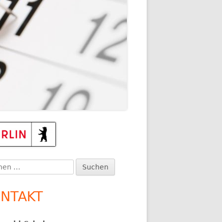
TEN
upt-
itenleiste
en
:
NTAKT