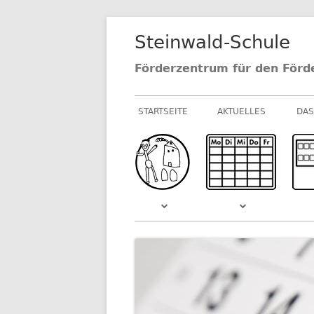
Springe
Steinwald-Schule
zum
Inhalt
Förderzentrum für den Förd
Primäres
STARTSEITE
AKTUELLES
DAS
Menü
NEUIGKEITEN AU