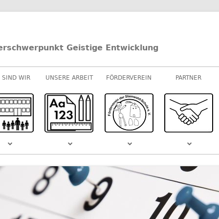
erschwerpunkt Geistige Entwicklung
 SIND WIR
UNSERE ARBEIT
FÖRDERVEREIN
PARTNER
UNTERRICHT
E-/U-STUFEN
KOOPERATIONEN
M-STUFEN
SPONSOREN
MUSIK
S DEM
SCHULVIDEO