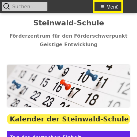
Suchen
Primäres
Menü
nach:
Menü
Springe
Steinwald-Schule
zum
Inhalt
Förderzentrum für den Förderschwerpunkt
Geistige Entwicklung
Kalender der Steinwald-Schule