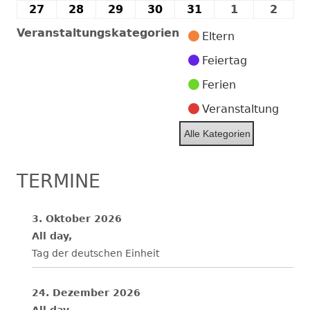
2026
2026
2026
2026
2026
2026
202
Juli
Juli
Juli
Juli
Juli
Juli
Juli
27
27.
28
28.
29
29.
30
30.
31
31.
1
1.
2
2.
2026
2026
2026
2026
2026
2026
202
Juli
Juli
Juli
Juli
Juli
August
Augu
Veranstaltungskategorien
Eltern
2026
2026
2026
2026
2026
2026
2026
Feiertag
Ferien
Veranstaltung
Alle Kategorien
TERMINE
3. Oktober 2026
All day,
Tag der deutschen Einheit
24. Dezember 2026
All day,