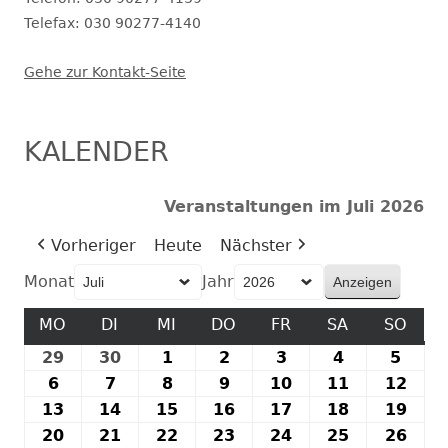
Telefax: 030 90277-4140
Gehe zur Kontakt-Seite
KALENDER
Veranstaltungen im Juli 2026
Vorheriger
Heute
Nächster
Monat
Jahr
MO
MONTAG
DI
DIENSTAG
MI
MITTWOCH
DO
DONNERSTAG
FR
FREITAG
SA
SAMSTAG
SO
SON
29
29.
30
30.
1
1.
2
2.
3
3.
4
4.
5
5.
Juni
Juni
Juli
Juli
Juli
Juli
Juli
6
6.
7
7.
8
8.
9
9.
10
10.
11
11.
12
12.
2026
2026
2026
2026
2026
2026
2026
Juli
Juli
Juli
Juli
Juli
Juli
Juli
13
13.
14
14.
15
15.
16
16.
17
17.
18
18.
19
19.
2026
2026
2026
2026
2026
2026
202
Juli
Juli
Juli
Juli
Juli
Juli
Juli
20
20.
21
21.
22
22.
23
23.
24
24.
25
25.
26
26.