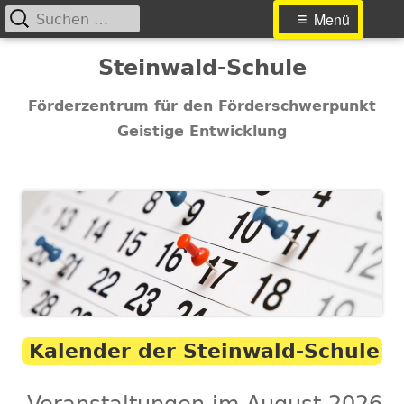
Suchen
Primäres
Menü
nach:
Menü
Springe
Steinwald-Schule
zum
Inhalt
Förderzentrum für den Förderschwerpunkt
Geistige Entwicklung
Kalender der Steinwald-Schule
Veranstaltungen im August 2026