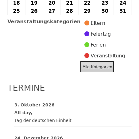
2026
2026
2026
2026
2026
2026
202
Mai
Mai
Mai
Mai
Mai
Mai
Mai
18
18.
19
19.
20
20.
21
21.
22
22.
23
23.
24
24.
2026
2026
2026
2026
2026
2026
202
Mai
Mai
Mai
Mai
Mai
Mai
Mai
25
25.
26
26.
27
27.
28
28.
29
29.
30
30.
31
31.
2026
2026
2026
2026
2026
2026
202
Mai
Mai
Mai
Mai
Mai
Mai
Mai
Veranstaltungskategorien
Eltern
2026
2026
2026
2026
2026
2026
202
Feiertag
Ferien
Veranstaltung
Alle Kategorien
TERMINE
3. Oktober 2026
All day,
Tag der deutschen Einheit
24. Dezember 2026