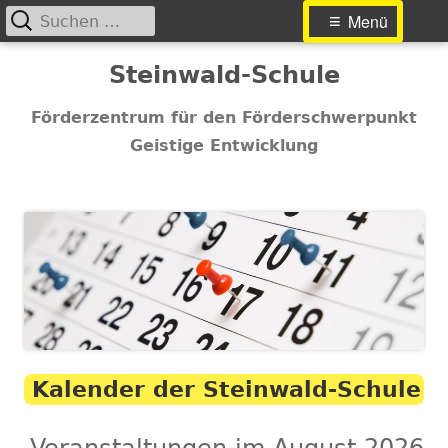
Suchen
Primäres
Menü
nach:
Menü
Springe
Steinwald-Schule
zum
Inhalt
Förderzentrum für den Förderschwerpunkt
Geistige Entwicklung
Kalender der Steinwald-Schule
Veranstaltungen im August 2026