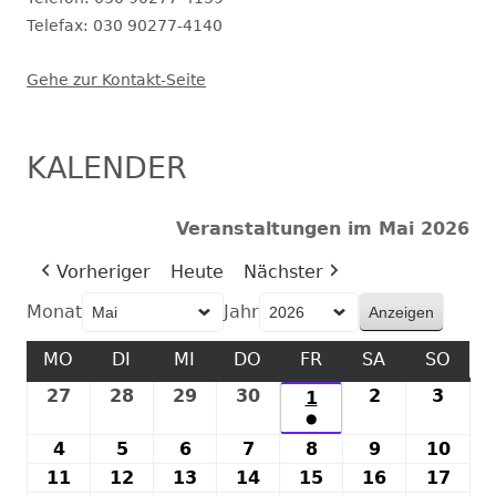
Telefax: 030 90277-4140
Gehe zur Kontakt-Seite
KALENDER
Veranstaltungen im Mai 2026
Vorheriger
Heute
Nächster
Monat
Jahr
MO
MONTAG
DI
DIENSTAG
MI
MITTWOCH
DO
DONNERSTAG
FR
FREITAG
SA
SAMSTAG
SO
SON
27
27.
28
28.
29
29.
30
30.
2
2.
3
3.
1
1.
●
April
April
April
April
Mai
Mai
Mai
(1
4
4.
5
5.
6
6.
7
7.
8
8.
9
9.
10
10.
2026
2026
2026
2026
2026
2026
2026
Veranstaltung)
Mai
Mai
Mai
Mai
Mai
Mai
Mai
11
11.
12
12.
13
13.
14
14.
15
15.
16
16.
17
17.