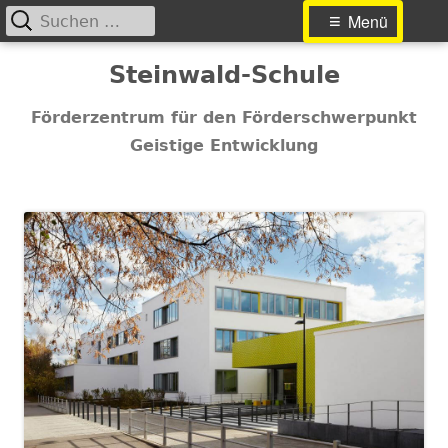
Suchen
Primäres
Menü
nach:
Menü
Springe
Steinwald-Schule
zum
Inhalt
Förderzentrum für den Förderschwerpunkt
Geistige Entwicklung