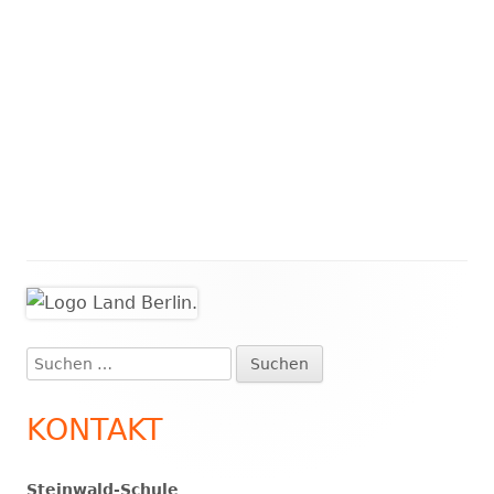
Haupt-
Seitenleiste
Suchen
nach:
KONTAKT
Steinwald-Schule