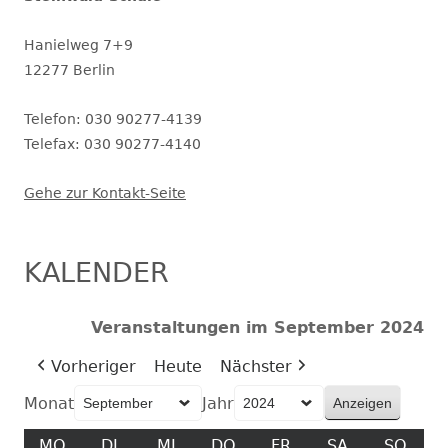
Hanielweg 7+9
12277 Berlin
Telefon: 030 90277-4139
Telefax: 030 90277-4140
Gehe zur Kontakt-Seite
KALENDER
Veranstaltungen im September 2024
Vorheriger
Heute
Nächster
Monat
Jahr
MO
MONTAG
DI
DIENSTAG
MI
MITTWOCH
DO
DONNERSTAG
FR
FREITAG
SA
SAMSTAG
SO
SON